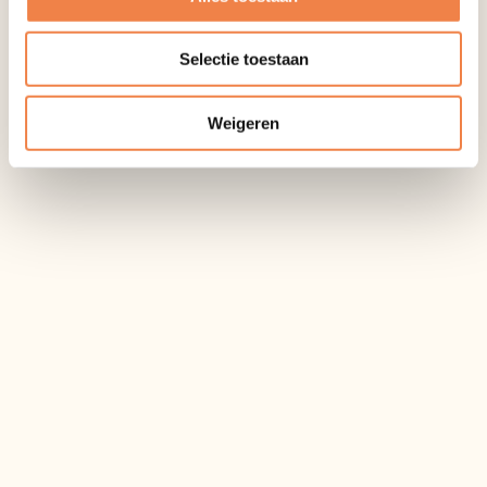
Selectie toestaan
Weigeren
Rick Giesberts
Dylan Hoofs
Ronald Dols