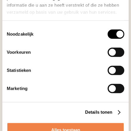
informatie die u aan ze heeft verstrekt of die ze hebben
verzameld op basis van uw gebruik van hun services.
Toestemmingsselectie
Noodzakelijk
Marc Lucassen
Sari de Santy
Voorkeuren
Statistieken
Marketing
Nancy
Ralf Klinkers
Romkens
Details tonen
Alles toestaan