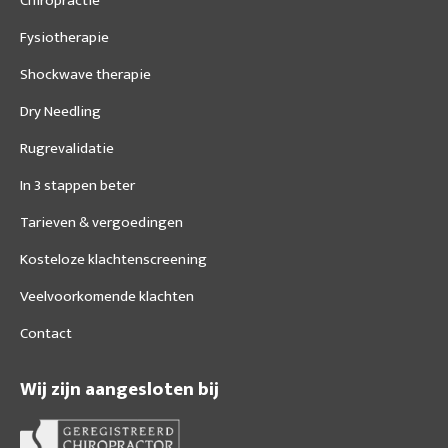
Chiropractie
new
new
new
Fysiotherapie
window
window
window
Shockwave therapie
Dry Needling
Rugrevalidatie
In 3 stappen beter
Tarieven & vergoedingen
Kosteloze klachtenscreening
Veelvoorkomende klachten
Contact
Wij zijn aangesloten bij