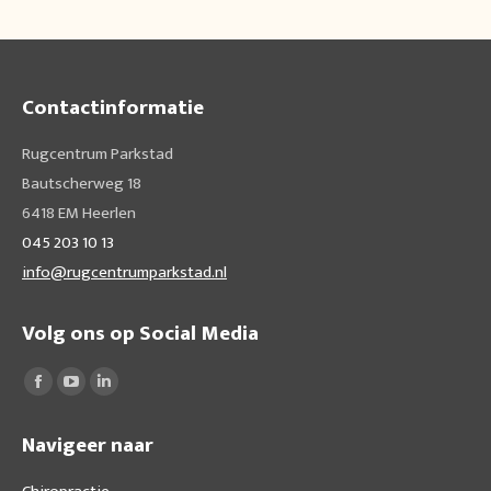
Contactinformatie
Rugcentrum Parkstad
Bautscherweg 18
6418 EM Heerlen
045 203 10 13
info@rugcentrumparkstad.nl
Volg ons op Social Media
Vind ons op:
Facebook
YouTube
Linkedin
page
page
page
Navigeer naar
opens
opens
opens
in
in
in