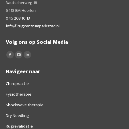
Bautscherweg 18
6418 EM Heerlen
045 203 10 13
info@rugcentrumparkstad.nl
Volg ons op Social Media
Vind ons op:
Facebook
YouTube
Linkedin
page
page
page
Navigeer naar
opens
opens
opens
in
in
in
Chiropractie
new
new
new
Fysiotherapie
window
window
window
Shockwave therapie
Dry Needling
Rugrevalidatie