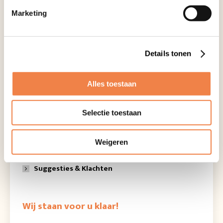
Marketing
Wij beantwoorden uw vragen.
Details tonen
Bel:
045 203 10 13
of stuur een
email
Alles toestaan
Ga voor meer info naar
Selectie toestaan
Contact & openingstijden
Weigeren
Eerste afspraak
Suggesties & Klachten
Wij staan voor u klaar!