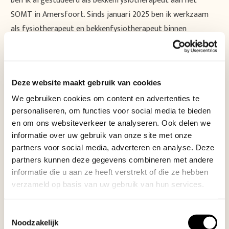
ben ik afgestudeerd als bekkenfysiotherapeut aan het
SOMT in Amersfoort. Sinds januari 2025 ben ik werkzaam
als fysiotherapeut en bekkenfysiotherapeut binnen
Rugcentrum Parkstad.
Ik bied graag een luisterend oor aan mijn patiënten om ze
op deze manier zo goed mogelijk te helpen.
Deze website maakt gebruik van cookies
Als ik niet bezig ben met mijn werk, speel ik graag een potje
We gebruiken cookies om content en advertenties te
tennis of maak ik muziek bij het slagwerkensemble van
personaliseren, om functies voor social media te bieden
Concordia.
en om ons websiteverkeer te analyseren. Ook delen we
informatie over uw gebruik van onze site met onze
partners voor social media, adverteren en analyse. Deze
partners kunnen deze gegevens combineren met andere
informatie die u aan ze heeft verstrekt of die ze hebben
Project
verzameld op basis van uw gebruik van hun services.
navigation
Toestemmingsselectie
Team Rugcentrum Parkstad
Noodzakelijk