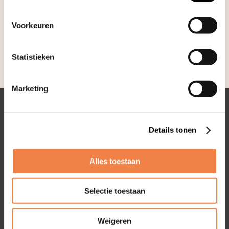
Voorkeuren
Statistieken
Marketing
Contactinformatie
Details tonen
Rugcentrum Parkstad
Bautscherweg 18
Alles toestaan
6418 EM Heerlen
045 203 10 13
Selectie toestaan
info@rugcentrumparkstad.nl
Weigeren
Volg ons op Social Media