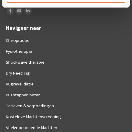
Vind ons op:
Facebook
YouTube
Linkedin
page
page
page
Navigeer naar
opens
opens
opens
in
in
in
Chiropractie
new
new
new
Fysiotherapie
window
window
window
Shockwave therapie
Dry Needling
Rugrevalidatie
In 3 stappen beter
Tarieven & vergoedingen
Kosteloze klachtenscreening
Veelvoorkomende klachten