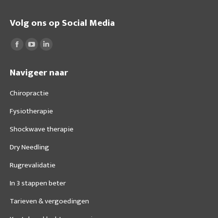
Volg ons op Social Media
Vind ons op:
Facebook
YouTube
Linkedin
page
page
page
Navigeer naar
opens
opens
opens
in
in
in
Chiropractie
new
new
new
Fysiotherapie
window
window
window
Shockwave therapie
Dry Needling
Rugrevalidatie
In 3 stappen beter
Tarieven & vergoedingen