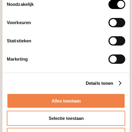
Wij beantwoorden uw vragen.
Noodzakelijk
Bel:
045 203 10 13
of stuur een
email
Voorkeuren
Ga voor meer info naar
Statistieken
Contact & openingstijden
Eerste afspraak
Marketing
Suggesties & Klachten
Details tonen
Wij staan voor u klaar!
Alles toestaan
Selectie toestaan