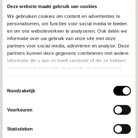
Bij Rugcentrum Parkstad bieden we een breed scala aan
Deze website maakt gebruik van cookies
behandelingen, aangepast aan uw unieke behoeften. Onze
We gebruiken cookies om content en advertenties te
behandelingen omvatten bekkenfysiotherapie,
personaliseren, om functies voor social media te bieden
chiropractische zorg en indien nodig combinatie van deze
en om ons websiteverkeer te analyseren. Ook delen we
methoden.
informatie over uw gebruik van onze site met onze
Ons doel is om een behandelplan te ontwikkelen dat zich
partners voor social media, adverteren en analyse. Deze
partners kunnen deze gegevens combineren met andere
richt op het verminderen van uw pijn en het verbeteren van
informatie die u aan ze heeft verstrekt of die ze hebben
uw algehele levenskwaliteit.
Neem
contact
met ons op.
verzameld op basis van uw gebruik van hun services.
Veelgestelde vragen
Toestemmingsselectie
Noodzakelijk
Wordt de behandeling van pijn aan het
Voorkeuren
schaambeen vergoed?
Statistieken
Hoe lang duurt een behandeling?