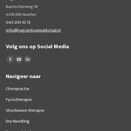
Bautscherweg 18
6418 EM Heerlen
045 203 10 13
info@rugcentrumparkstad.nl
Volg ons op Social Media
Vind ons op:
Facebook
YouTube
Linkedin
page
page
page
Navigeer naar
opens
opens
opens
in
in
in
Chiropractie
new
new
new
Fysiotherapie
window
window
window
Shockwave therapie
Dry Needling