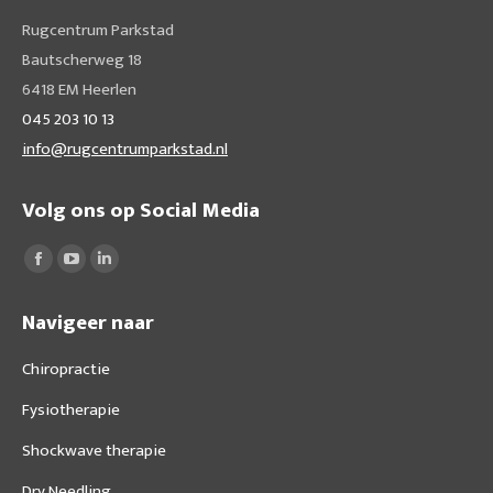
Rugcentrum Parkstad
Bautscherweg 18
6418 EM Heerlen
045 203 10 13
info@rugcentrumparkstad.nl
Volg ons op Social Media
Vind ons op:
Facebook
YouTube
Linkedin
page
page
page
Navigeer naar
opens
opens
opens
in
in
in
Chiropractie
new
new
new
Fysiotherapie
window
window
window
Shockwave therapie
Dry Needling