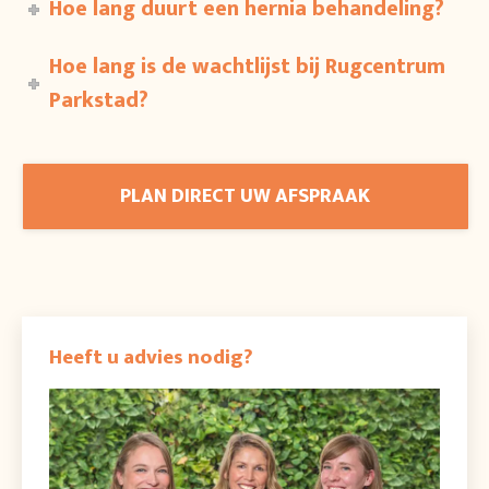
Hoe lang duurt een hernia behandeling?
Hoe lang is de wachtlijst bij Rugcentrum
Parkstad?
PLAN DIRECT UW AFSPRAAK
Heeft u advies nodig?