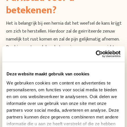
betekenen?
Het is belangrijk bij een hernia dat het weefsel de kans krijgt
om zich te herstellen. Hierdoor zal de geïrriteerde zenuw
namelijk tot rust komen en zal de pijn gelijkmatig afnemen.
De chiropractor zal door het corrigeren van uw gewrichten
rondom de hernia de natuurlijke beweeglijkheid van de lage
rug herstellen. Hierdoor wordt de druk op de beschadigde
tussenwervelschijf minder waardoor het weefsel kan gaan
Deze website maakt gebruik van cookies
herstellen.
We gebruiken cookies om content en advertenties te
Bij Rugcentrum Parkstad zetten we ons volledig in om uw
personaliseren, om functies voor social media te bieden
klachten te verlichten en uw mobiliteit te verbeteren.
en om ons websiteverkeer te analyseren. Ook delen we
informatie over uw gebruik van onze site met onze
Behandelopties kunnen variëren van conservatieve
partners voor social media, adverteren en analyse. Deze
methoden zoals
fysiotherapie
, waarbij gerichte oefeningen
partners kunnen deze gegevens combineren met andere
worden gebruikt om de druk op de zenuwen te verminderen
informatie die u aan ze heeft verstrekt of die ze hebben